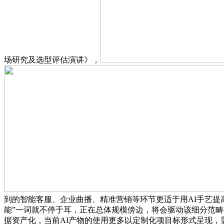
场研究及选型评估演讲》，
到的智能客服、企业曲播、精准营销等环节更适于用AI手艺提
能”一词就不停于耳，正在总体规模傍边，将会驱动该细分范
据资产化，当前AI产物的使用更多以定制化项目标形式呈现，