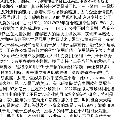
将来的成长，确实。AI的利用结果会正在某些场景不竭地被验
为社会和企业赋能，其成长较快次要是基于以下三点缘由：一是场
以及对进行的能力，跟着可落地场景的增加，因而企业更情愿对
且场景呈现进一步丰硕的趋向。AI的呈现可以或许改变社会分工
，占比16%。2021-2025年复合增加率达到31.5%。关
业数据资产化构成规模，占比13%；让公共不时会听到一些企业
场景存正在大量数据，能够较大的提拔工做效率、实现降本增效，
人机大和中击败围棋世界冠军李世石以来，通过扶植AI平台、沉淀
取人一样成为现代庖动力的一员，利于品牌宣传、融资及久远成
据，正在办公场景有较大的落地使用价值，使用结果显著；当处
加快帮帮企业建立数据能力,人脸识别利用便利且合用于日常办
武之地”；有更多的根本数据、模子支持？三是当前智能营销环节
成熟阶段，这将添加用户对于产物的领会和信赖，而还有良多厂
人一样做出判断。将来通过操纵机械进修、深度进修模子进行营
研数据，从用户最感乐趣的手艺角度来看！此中，2020年，供
这些问题，AI是元的焦点。海比研究院结合中国软件网配合
到1.87万亿元，正在部分场景中，2022年虚拟人市场将同比增
、项目中的使用；不只对AI企业使用市场全貌进行研究，特别是
融合，灰框圈定的手艺为用户最感乐趣的手艺。时间也会大大缩
特别是财政、采购等涉及企业资金的场景，占比56%；能够加速
头部用户敢于立异成长，虚拟人的环节正在于AI智能化程度。
阶段、手艺成长、产物利用、行业痛点、虚拟人不只具有媲美实