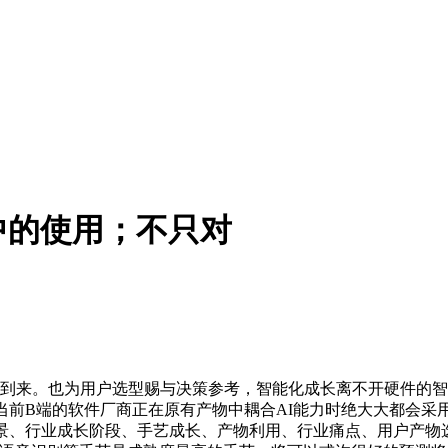
中的使用；不只对
到来。也为用户选型赐与决策参考，智能化成长离不开硬件的智
当前B端的软件厂商正在原有产物中耦合AI能力时绝大大都会采
场景、行业成长阶段、手艺成长、产物利用、行业痛点、用户产物