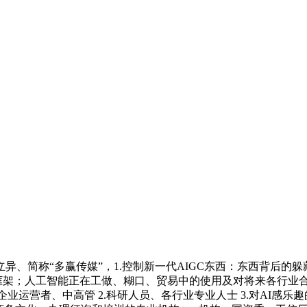
简称“多赢传媒”，1.控制新一代AIGC东西：东西背后的躲
框架；人工智能正在工做、糊口、贸易中的使用及对将来各行业合
X；1.企业运营者、中高管 2.科研人员、各行业专业人士 3.对