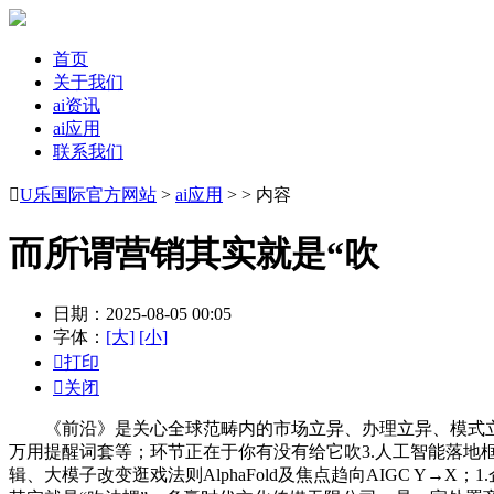
首页
关于我们
ai资讯
ai应用
联系我们

U乐国际官方网站
>
ai应用
> > 内容
而所谓营销其实就是“吹
日期：2025-08-05 00:05
字体：
[大]
[小]

打印

关闭
《前沿》是关心全球范畴内的市场立异、办理立异、模式立异、
万用提醒词套等；环节正在于你有没有给它吹3.人工智能落地
辑、大模子改变逛戏法则AlphaFold及焦点趋向AIGC Y→